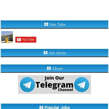
You Tube
Job Alerts
About
Popular Jobs