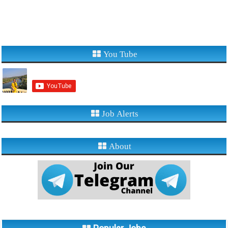
You Tube
Job Alerts
About