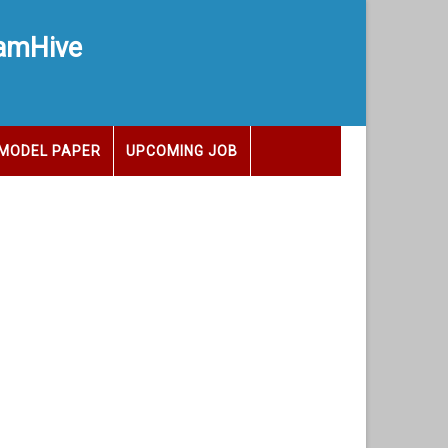
xamHive
MODEL PAPER
UPCOMING JOB