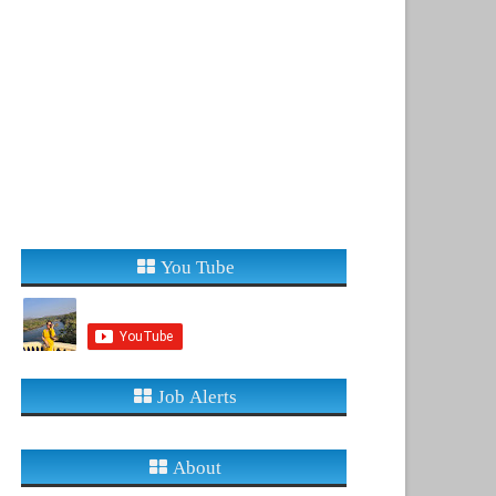
You Tube
Job Alerts
About