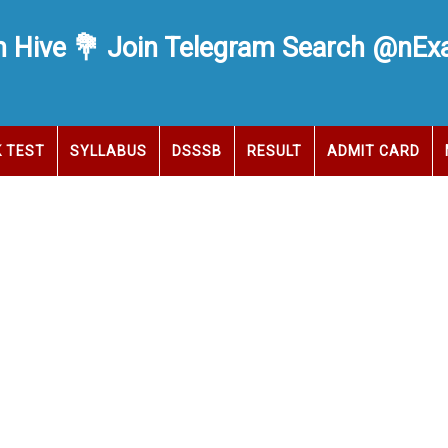
 Hive 💐 Join Telegram Search @nE
 TEST
SYLLABUS
DSSSB
RESULT
ADMIT CARD